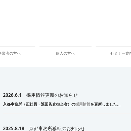
事業者の方へ
個人の方へ
セミナー案
タル化支援
・会計
サポート・コンサルティング
支援・会社設立
承継
2026.6.1
採用情報更新
のお知らせ
京都事務所（正社員・巡回監査担当者）の
採用情報
を更新しました。
2025.8.18
京都事務所移転のお知らせ