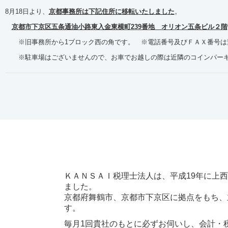
8月18日より、
京都事務所は下記住所に移転いたしました
。
京都市下京区五条通油小路東入金東横町239番地 オリオン五条ビル２階
※旧事務所から1ブロック西の角です。 ※電話番号及びＦＡＸ番号
※駐車場はございませんので、お車でお越しの際は近隣のコインパーキ
ＫＡＮＳＡＩ税理士法人は、平成19年に上
ました。
京都府舞鶴市、京都市下京区に拠点をもち、
す。
毎月1回貴社のもとに必ずお伺いし、会計・