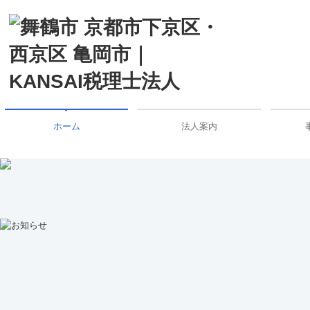
ホーム
法人案内
舞鶴事務所
京都事務所
デジ
税務
経営
創業
事業