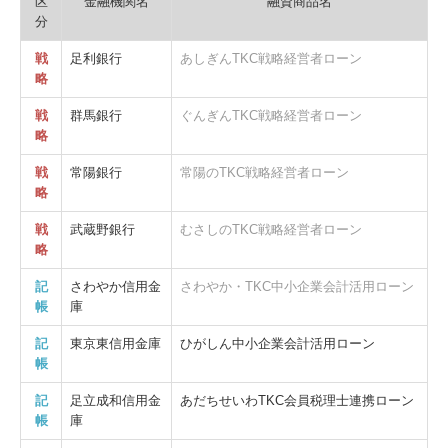
区
金融機関名
融資商品名
分
戦
足利銀行
あしぎんTKC戦略経営者ローン
略
戦
群馬銀行
ぐんぎんTKC戦略経営者ローン
略
戦
常陽銀行
常陽のTKC戦略経営者ローン
略
戦
武蔵野銀行
むさしのTKC戦略経営者ローン
略
記
さわやか信用金
さわやか・TKC中小企業会計活用ローン
帳
庫
記
東京東信用金庫
ひがしん中小企業会計活用ローン
帳
記
足立成和信用金
あだちせいわTKC会員税理士連携ローン
帳
庫