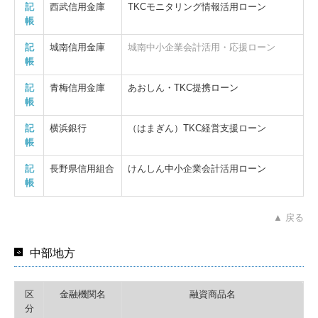
記
西武信用金庫
TKCモニタリング情報活用ローン
帳
記
城南信用金庫
城南中小企業会計活用・応援ローン
帳
記
青梅信用金庫
あおしん・TKC提携ローン
帳
記
横浜銀行
（はまぎん）TKC経営支援ローン
帳
記
長野県信用組合
けんしん中小企業会計活用ローン
帳
▲ 戻る
中部地方
区
金融機関名
融資商品名
分