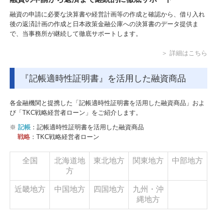
融資の申請に必要な決算書や経営計画等の作成と確認から、借り入れ
後の返済計画の作成と日本政策金融公庫への決算書のデータ提供ま
で、当事務所が継続して徹底サポートします。
＞ 詳細はこちら
『記帳適時性証明書』を活用した融資商品
各金融機関と提携した「記帳適時性証明書を活用した融資商品」およ
び「TKC戦略経営者ローン」をご紹介します。
※
記帳
：記帳適時性証明書を活用した融資商品
戦略
：TKC戦略経営者ローン
全国
北海道地
東北地方
関東地方
中部地方
方
近畿地方
中国地方
四国地方
九州・沖
縄地方