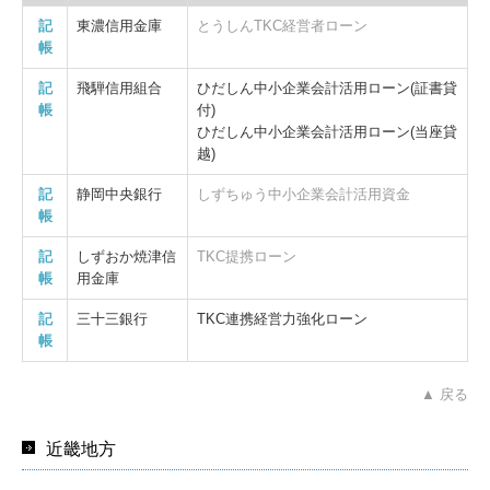
記
東濃信用金庫
とうしんTKC経営者ローン
帳
記
飛騨信用組合
ひだしん中小企業会計活用ローン(証書貸
帳
付)
ひだしん中小企業会計活用ローン(当座貸
越)
記
静岡中央銀行
しずちゅう中小企業会計活用資金
帳
記
しずおか焼津信
TKC提携ローン
帳
用金庫
記
三十三銀行
TKC連携経営力強化ローン
帳
▲ 戻る
近畿地方