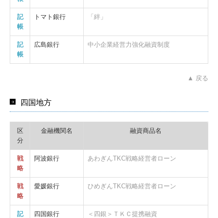
記
トマト銀行
「絆」
帳
記
広島銀行
中小企業経営力強化融資制度
帳
▲ 戻る
四国地方
区
金融機関名
融資商品名
分
戦
阿波銀行
あわぎんTKC戦略経営者ローン
略
戦
愛媛銀行
ひめぎんTKC戦略経営者ローン
略
記
四国銀行
＜四銀＞ＴＫＣ提携融資