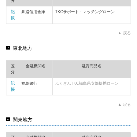
分
記
釧路信用金庫
TKCサポート・マッチングローン
帳
▲ 戻る
東北地方
区
金融機関名
融資商品名
分
記
福島銀行
ふくぎんTKC福島県支部提携ローン
帳
▲ 戻る
関東地方