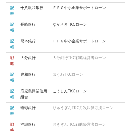
記
十八親和銀行
ＦＦＧ中小企業サポートローン
帳
記
長崎銀行
ながさきTKCローン
帳
記
熊本銀行
ＦＦＧ中小企業サポートローン
帳
戦
大分銀行
大分銀行TKC戦略経営者ローン
略
記
豊和銀行
ほうわTKCローン
帳
記
鹿児島興業信用
こうしんTKCローン
帳
組合
記
琉球銀行
りゅうぎんTKC月次決算応援ローン
帳
戦
沖縄銀行
おきぎん
TKC戦略経営者ローン
略