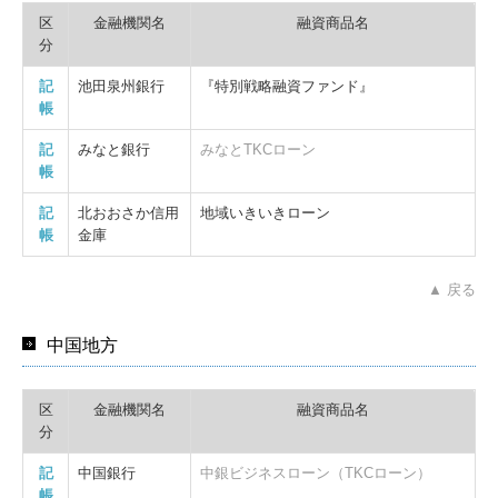
区
金融機関名
融資商品名
分
記
池田泉州銀行
『特別戦略融資ファンド』
帳
記
みなと銀行
みなとTKCローン
帳
記
北おおさか信用
地域いきいきローン
帳
金庫
▲ 戻る
中国地方
区
金融機関名
融資商品名
分
記
中国銀行
中銀ビジネスローン（TKCローン）
帳