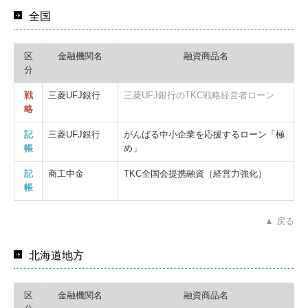
全国
区
金融機関名
融資商品名
分
戦
三菱UFJ銀行
三菱UFJ銀行のTKC戦略経営者ローン
略
記
三菱UFJ銀行
がんばる中小企業を応援するローン「極
帳
め」
記
商工中金
TKC全国会提携融資（経営力強化）
帳
▲ 戻る
北海道地方
区
金融機関名
融資商品名