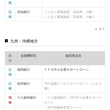
帳
記
高知銀行
こうぎん事業融資「高知家」の輪Ⅰ
帳
こうぎん事業融資「高知家」の輪Ⅱ
▲ 戻る
九州・沖縄地方
区
金融機関名
融資商品名
分
記
福岡銀行
ＦＦＧ中小企業サポートローン
帳
記
筑邦銀行
TKC提携ビジネスカードローン（２人３
帳
脚）
戦
十八親和銀行
〈十八親和銀行〉FFG中小企業サポート
略
ローン
（TKC戦略経営者ローン）