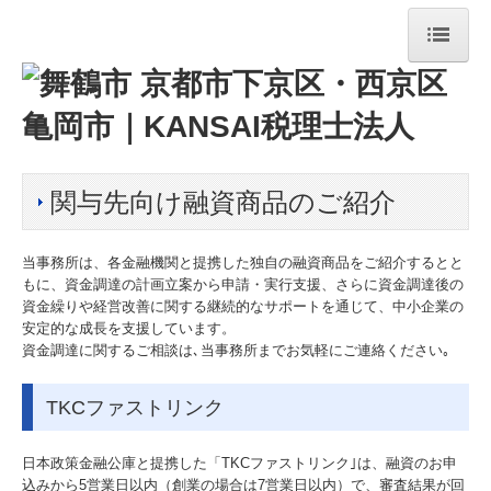
ホーム
法人案内
舞鶴事務所
関与先向け融資商品のご紹介
京都事務所
当事務所は、各金融機関と提携した独自の融資商品をご紹介するとと
事業者の方へ
もに、資金調達の計画立案から申請・実行支援、さらに資金調達後の
資金繰りや経営改善に関する継続的なサポートを通じて、中小企業の
安定的な成長を支援しています。
デジタル化支援
資金調達に関するご相談は､当事務所までお気軽にご連絡ください｡
税務・会計
TKCファストリンク
経営サポート・コンサルティング
日本政策金融公庫と提携した「TKCファストリンク｣は、融資のお申
創業支援・会社設立
込みから5営業日以内（創業の場合は7営業日以内）で、審査結果が回