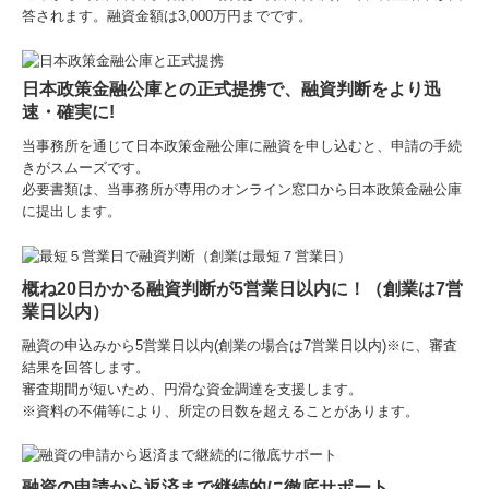
答されます。融資金額は3,000万円までです。
事業承継
個人の方へ
日本政策金融公庫との正式提携
で、融資判断をより迅
速・確実に!
セミナー案内
当事務所を通じて
日本政策金融公庫に融資を申し込むと、申請の手続
きがスムーズです。
採用情報
必要書類は、当事務所が専用のオンライン窓口から日本政策金融公庫
に提出します。
お問合せ
概ね20日かかる融資判断が5営業日以内に！（創業は7営
業日以内）
融資の申込みから5営業日以内(創業の場合は7営業日以内)※に、審査
結果を回答します。
審査期間が短いため、円滑な資金調達を支援します。
※資料の不備等により、所定の日数を超えることがあります。
融資の申請から返済まで継続的に徹底サポート